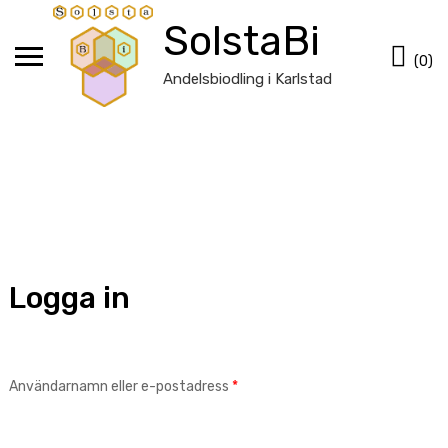
Hoppa
SolstaBi
till
Va
innehåll
(0)
Andelsbiodling i Karlstad
Logga in
Obligatoriskt
Användarnamn eller e-postadress
*